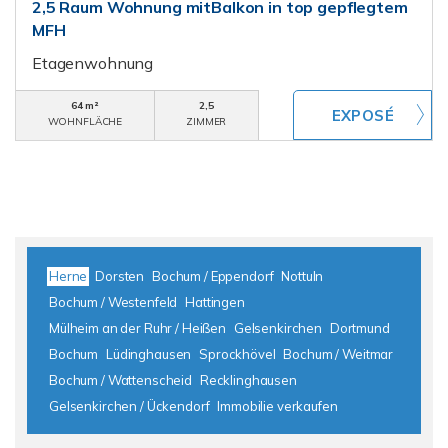
2,5 Raum Wohnung mitBalkon in top gepflegtem
MFH
Etagenwohnung
64 m²
2,5
WOHNFLÄCHE
ZIMMER
Herne
Dorsten
Bochum / Eppendorf
Nottuln
Bochum / Westenfeld
Hattingen
Mülheim an der Ruhr / Heißen
Gelsenkirchen
Dortmund
Bochum
Lüdinghausen
Sprockhövel
Bochum / Weitmar
Bochum / Wattenscheid
Recklinghausen
Gelsenkirchen / Ückendorf
Immobilie verkaufen