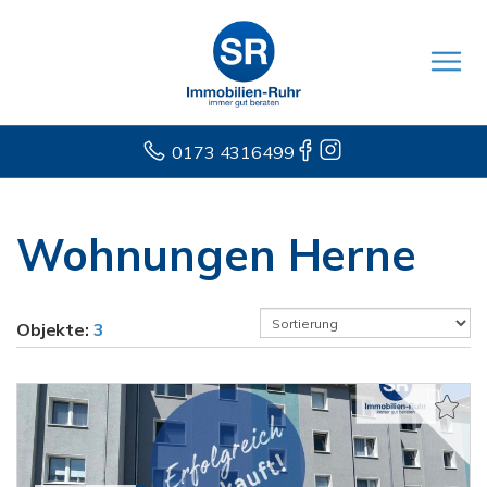
0173 4316499
Wohnungen Herne
Objekte:
3