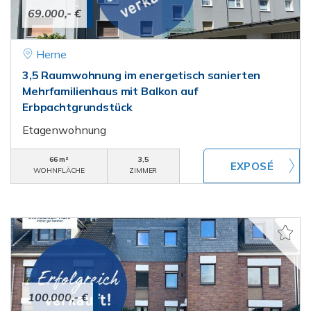
69.000,- €
Herne
3,5 Raumwohnung im energetisch sanierten
Mehrfamilienhaus mit Balkon auf
Erbpachtgrundstück
Etagenwohnung
66 m²
3,5
WOHNFLÄCHE
ZIMMER
100.000,- €