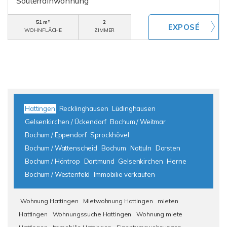
Souterrainwohnung
51 m²
2
WOHNFLÄCHE
ZIMMER
Hattingen
Recklinghausen
Lüdinghausen
Gelsenkirchen / Ückendorf
Bochum / Weitmar
Bochum / Eppendorf
Sprockhövel
Bochum / Wattenscheid
Bochum
Nottuln
Dorsten
Bochum / Höntrop
Dortmund
Gelsenkirchen
Herne
Bochum / Westenfeld
Immobilie verkaufen
Wohnung Hattingen
Mietwohnung Hattingen
mieten
Hattingen
Wohnungssuche Hattingen
Wohnung miete