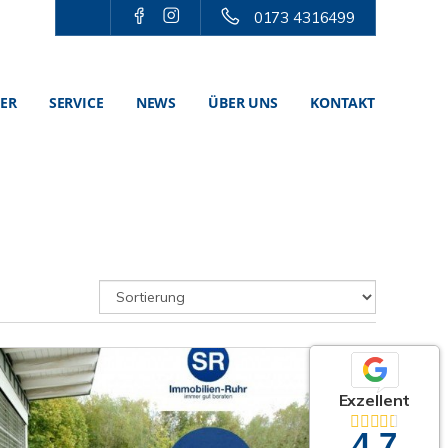
0173 4316499
TER
SERVICE
NEWS
ÜBER UNS
KONTAKT
Exzellent
4,7