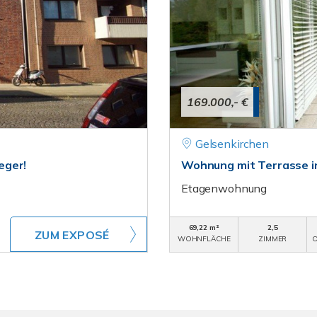
169.000,- €
Gelsenkirchen
eger!
Wohnung mit Terrasse 
Etagenwohnung
69,22 m²
2,5
ZUM EXPOSÉ
WOHNFLÄCHE
ZIMMER
O