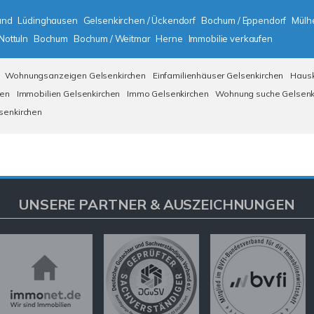
und
Lüdinghausen
Gelsenkirchen / Ückendorf
Bochum / Eppendorf
Mülhe
Nottuln
Bochum
Bochum / Weitmar
Herne
Immobilie verkaufen
Wohnungsanzeigen Gelsenkirchen
Einfamilienhäuser Gelsenkirchen
Hausk
hen
Immobilien Gelsenkirchen
Immo Gelsenkirchen
Wohnung suche Gelsenk
senkirchen
UNSERE PARTNER & AUSZEICHNUNGEN