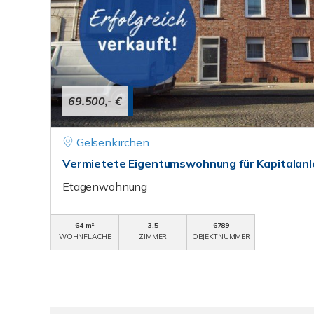
69.500,- €
Gelsenkirchen
Vermietete Eigentumswohnung für Kapitalanl
Etagenwohnung
64 m²
3,5
6789
WOHNFLÄCHE
ZIMMER
OBJEKTNUMMER