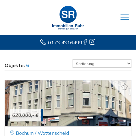
0173 4316499
Objekte:
6
620.000,- €
Bochum / Wattenscheid