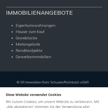
IMMOBILIENANGEBOTE
Eigentumswohnungen
Häuser zum Kauf
Grundstücke
Mietangebote
Renditeobjekte
Gewerbeimmobilien
© SR Immobilien Ruhr Schueler/Rohrbach eGbR
Powered by
Immonia GmbH
Diese Website verwendet Cookies
Impressum
Datenschutz
Sitemap
Widerrufsbelehrung
Wir nutzen Cookies, um unsere Website zu verbessern. Mit
Vertrag widerrufen
„Alle akzeptieren“ stimmen Sie der Verwendung aller