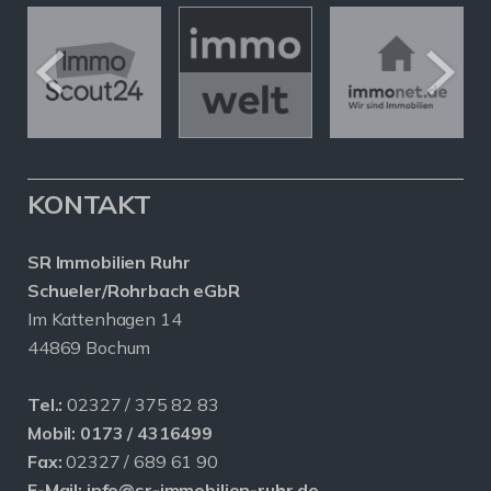
KONTAKT
SR Immobilien Ruhr
Schueler/Rohrbach eGbR
Im Kattenhagen 14
44869 Bochum
Tel.:
02327 / 375 82 83
Mobil:
0173 / 4316499
Fax:
02327 / 689 61 90
E-Mail:
info@sr-immobilien-ruhr.de