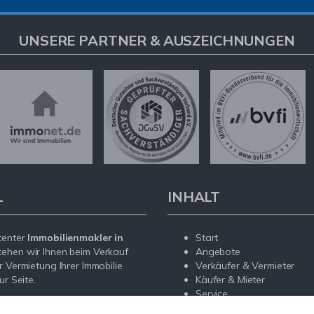
UNSERE PARTNER & AUSZEICHNUNGEN
L
INHALT
tenter
Immobilienmakler in
Start
tehen wir Ihnen beim Verkauf
Angebote
r Vermietung Ihrer Immobilie
Verkäufer & Vermieter
ur Seite.
Käufer & Mieter
Service
sendem Fachwissen und lokaler
News