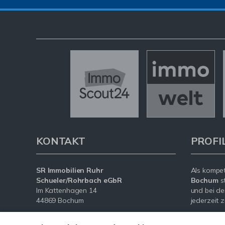
KONTAKT
PROFI
SR Immobilien Ruhr
Als kompe
Schueler/Rohrbach eGbR
Bochum
s
Im Kattenhagen 14
und bei de
44869 Bochum
jederzeit z
Tel.:
02327 / 375 82 83
Mit umfas