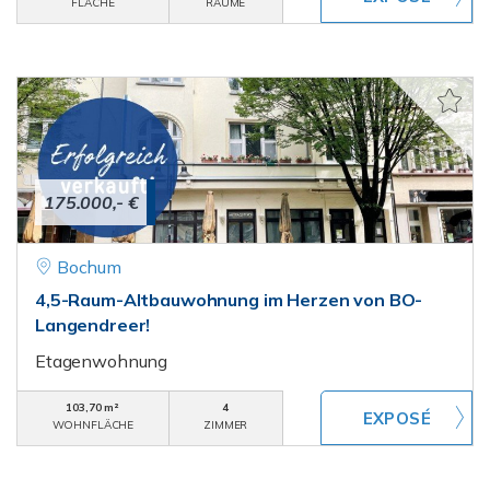
FLÄCHE
RÄUME
175.000,- €
Bochum
4,5-Raum-Altbauwohnung im Herzen von BO-
Langendreer!
Etagenwohnung
103,70 m²
4
WOHNFLÄCHE
ZIMMER