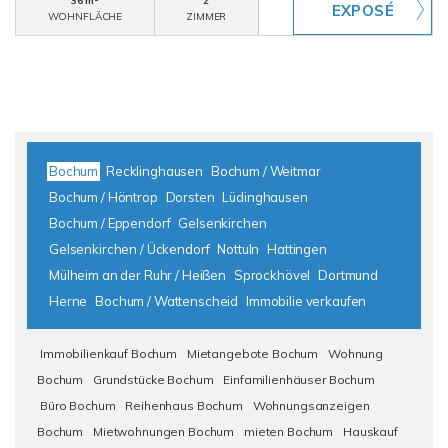
36 m²
2
WOHNFLÄCHE
ZIMMER
Bochum
Recklinghausen
Bochum / Weitmar
Bochum / Höntrop
Dorsten
Lüdinghausen
Bochum / Eppendorf
Gelsenkirchen
Gelsenkirchen / Ückendorf
Nottuln
Hattingen
Mülheim an der Ruhr / Heißen
Sprockhövel
Dortmund
Herne
Bochum / Wattenscheid
Immobilie verkaufen
Immobilienkauf Bochum
Mietangebote Bochum
Wohnung
Bochum
Grundstücke Bochum
Einfamilienhäuser Bochum
Büro Bochum
Reihenhaus Bochum
Wohnungsanzeigen
Bochum
Mietwohnungen Bochum
mieten Bochum
Hauskauf