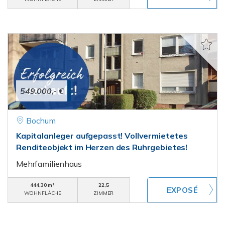
549.000,- €
Bochum
Kapitalanleger aufgepasst! Vollvermietetes
Renditeobjekt im Herzen des Ruhrgebietes!
Mehrfamilienhaus
444,30 m²
22,5
WOHNFLÄCHE
ZIMMER