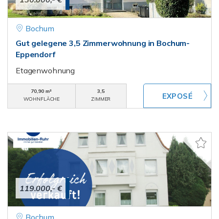
Bochum
Gut gelegene 3,5 Zimmerwohnung in Bochum-
Eppendorf
Etagenwohnung
70,90 m²
3,5
WOHNFLÄCHE
ZIMMER
119.000,- €
Bochum