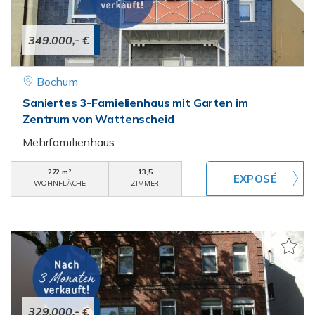
349.000,- €
Bochum
Saniertes 3-Famielienhaus mit Garten im
Zentrum von Wattenscheid
Mehrfamilienhaus
272 m²
13,5
WOHNFLÄCHE
ZIMMER
329.000,- €