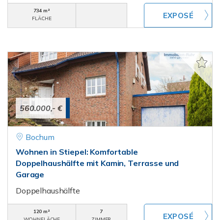
734 m²
FLÄCHE
560.000,- €
Bochum
Wohnen in Stiepel: Komfortable
Doppelhaushälfte mit Kamin, Terrasse und
Garage
Doppelhaushälfte
120 m²
7
WOHNFLÄCHE
ZIMMER