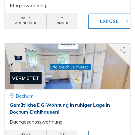
Etagenwohnung
36 m²
2
WOHNFLÄCHE
ZIMMER
VERMIETET
Bochum
Gemütliche DG-Wohnung in ruhiger Lage in
Bochum-Dahlhausen!
Dachgeschosswohnung
52 m²
2,5