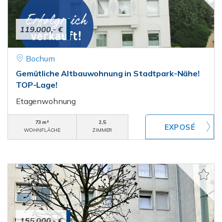
119.000,- €
Bochum
Gemütliche Altbauwohnung in Stadtpark-Nähe!
TOP-Lage!
Etagenwohnung
73 m²
2,5
WOHNFLÄCHE
ZIMMER
155.000,- €