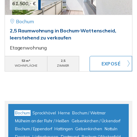
61.500,- €
Bochum
2,5 Raumwohnung in Bochum-Wattenscheid,
leerstehend zu verkaufen
Etagenwohnung
53 m²
2,5
WOHNFLÄCHE
ZIMMER
Bochum
Sprockhövel
Herne
Bochum / Weitmar
Mülheim an der Ruhr / Heißen
Gelsenkirchen / Ückendorf
Bochum / Eppendorf
Hattingen
Gelsenkirchen
Nottuln
Dorsten
Lüdinghausen
Dortmund
Bochum / Westenfeld