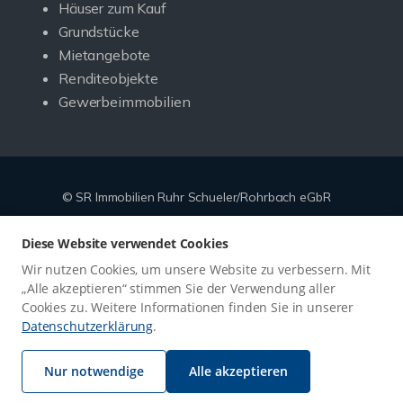
Häuser zum Kauf
Grundstücke
Mietangebote
Renditeobjekte
Gewerbeimmobilien
© SR Immobilien Ruhr Schueler/Rohrbach eGbR
Powered by
Immonia GmbH
Diese Website verwendet Cookies
Impressum
Datenschutz
Sitemap
Widerrufsbelehrung
Wir nutzen Cookies, um unsere Website zu verbessern. Mit
Vertrag widerrufen
„Alle akzeptieren“ stimmen Sie der Verwendung aller
Cookies zu. Weitere Informationen finden Sie in unserer
Datenschutzerklärung
.
Google-
Nur notwendige
Alle akzeptieren
Bewertungen
Echthei