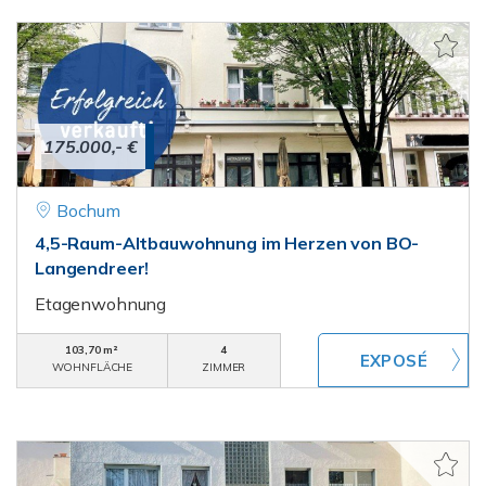
175.000,- €
Bochum
4,5-Raum-Altbauwohnung im Herzen von BO-
Langendreer!
Etagenwohnung
103,70 m²
4
WOHNFLÄCHE
ZIMMER