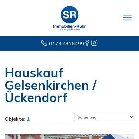
0173 4316499
Hauskauf
Gelsenkirchen /
Ückendorf
Objekte:
1