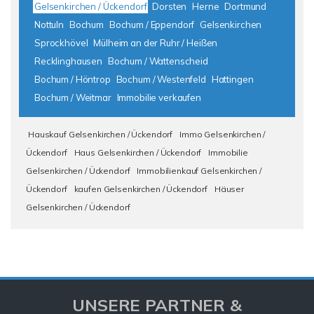
Gelsenkirchen / Ückendorf
Dorsten
Herne
Dortmund
Nottuln
Bochum
Bochum / Eppendorf
Gelsenkirchen
Sprockhövel
Mülheim an der Ruhr / Heißen
Recklinghausen
Bochum / Wattenscheid
Bochum / Höntrop
Bochum / Westenfeld
Hattingen
Bochum / Weitmar
Immobilie verkaufen
Hauskauf Gelsenkirchen / Ückendorf
Immo Gelsenkirchen /
Ückendorf
Haus Gelsenkirchen / Ückendorf
Immobilie
Gelsenkirchen / Ückendorf
Immobilienkauf Gelsenkirchen /
Ückendorf
kaufen Gelsenkirchen / Ückendorf
Häuser
Gelsenkirchen / Ückendorf
UNSERE PARTNER &