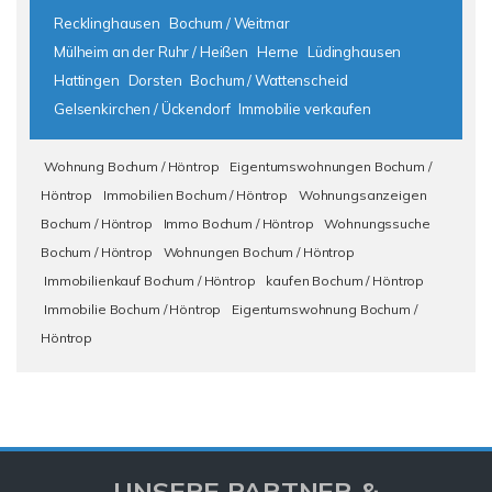
Recklinghausen
Bochum / Weitmar
Mülheim an der Ruhr / Heißen
Herne
Lüdinghausen
Hattingen
Dorsten
Bochum / Wattenscheid
Gelsenkirchen / Ückendorf
Immobilie verkaufen
Wohnung Bochum / Höntrop
Eigentumswohnungen Bochum /
Höntrop
Immobilien Bochum / Höntrop
Wohnungsanzeigen
Bochum / Höntrop
Immo Bochum / Höntrop
Wohnungssuche
Bochum / Höntrop
Wohnungen Bochum / Höntrop
Immobilienkauf Bochum / Höntrop
kaufen Bochum / Höntrop
Immobilie Bochum / Höntrop
Eigentumswohnung Bochum /
Höntrop
UNSERE PARTNER &