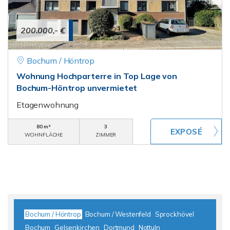
200.000,- €
Bochum / Höntrop
Wohnung Hochparterre in Top Lage von
Bochum-Höntrop unvermietet
Etagenwohnung
80 m²
3
WOHNFLÄCHE
ZIMMER
Bochum / Höntrop
Bochum / Westenfeld
Sprockhövel
Bochum
Gelsenkirchen
Dortmund
Nottuln