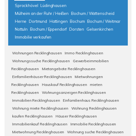
Sprockhövel
Lüdinghausen
Mülheim an der Ruhr / Heißen
Bochum / Wattenscheid
Herne
Dortmund
Hattingen
Bochum
Bochum / Weitmar
Nottuln
Bochum / Eppendorf
Dorsten
Gelsenkirchen
Immobilie verkaufen
Wohnungen Recklinghausen
Immo Recklinghausen
Wohnungssuche Recklinghausen
Gewerbeimmobilien
Recklinghausen
Mietangebote Recklinghausen
Einfamilienhäuser Recklinghausen
Mietwohnungen
Recklinghausen
Hauskauf Recklinghausen
mieten
Recklinghausen
Wohnungsanzeigen Recklinghausen
Immobilien Recklinghausen
Einfamilienhaus Recklinghausen
Wohnung miete Recklinghausen
Wohnung Recklinghausen
kaufen Recklinghausen
Häuser Recklinghausen
Immobilienkauf Recklinghausen
Immobilie Recklinghausen
Mietwohnung Recklinghausen
Wohnung suche Recklinghausen