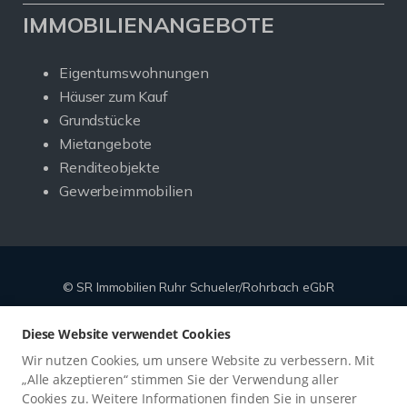
IMMOBILIENANGEBOTE
Eigentumswohnungen
Häuser zum Kauf
Grundstücke
Mietangebote
Renditeobjekte
Gewerbeimmobilien
© SR Immobilien Ruhr Schueler/Rohrbach eGbR
Powered by
Immonia GmbH
Diese Website verwendet Cookies
Impressum
Datenschutz
Sitemap
Widerrufsbelehrung
Wir nutzen Cookies, um unsere Website zu verbessern. Mit
Vertrag widerrufen
„Alle akzeptieren“ stimmen Sie der Verwendung aller
Cookies zu. Weitere Informationen finden Sie in unserer