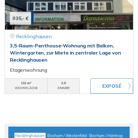
935,- €
Recklinghausen
3,5-Raum-Penthouse-Wohnung mit Balkon,
Wintergarten, zur Miete in zentraler Lage von
Recklinghausen
Etagenwohnung
112 m²
3,5
WOHNFLÄCHE
ZIMMER
Recklinghausen
Bochum / Westenfeld
Bochum / Höntrop