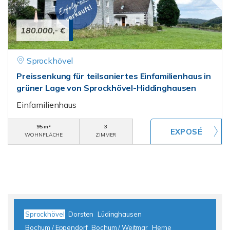
180.000,- €
Sprockhövel
Preissenkung für teilsaniertes Einfamilienhaus in
grüner Lage von Sprockhövel-Hiddinghausen
Einfamilienhaus
95 m²
3
WOHNFLÄCHE
ZIMMER
Sprockhövel
Dorsten
Lüdinghausen
Bochum / Eppendorf
Bochum / Weitmar
Herne