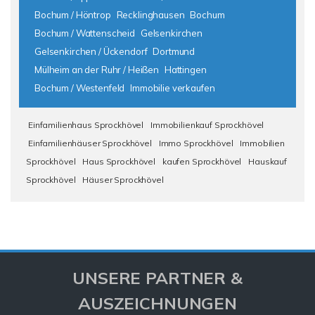
Bochum / Höntrop
Recklinghausen
Bochum
Bochum / Wattenscheid
Gelsenkirchen
Gelsenkirchen / Ückendorf
Dortmund
Mülheim an der Ruhr / Heißen
Hattingen
Bochum / Westenfeld
Immobilie verkaufen
Einfamilienhaus Sprockhövel
Immobilienkauf Sprockhövel
Einfamilienhäuser Sprockhövel
Immo Sprockhövel
Immobilien
Sprockhövel
Haus Sprockhövel
kaufen Sprockhövel
Hauskauf
Sprockhövel
Häuser Sprockhövel
UNSERE PARTNER &
AUSZEICHNUNGEN