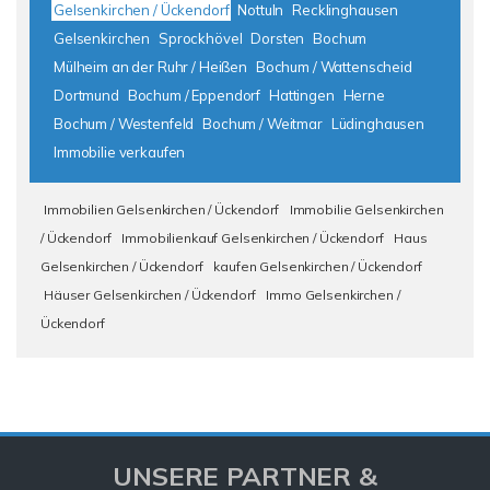
Gelsenkirchen / Ückendorf
Nottuln
Recklinghausen
Gelsenkirchen
Sprockhövel
Dorsten
Bochum
Mülheim an der Ruhr / Heißen
Bochum / Wattenscheid
Dortmund
Bochum / Eppendorf
Hattingen
Herne
Bochum / Westenfeld
Bochum / Weitmar
Lüdinghausen
Immobilie verkaufen
Immobilien Gelsenkirchen / Ückendorf
Immobilie Gelsenkirchen
/ Ückendorf
Immobilienkauf Gelsenkirchen / Ückendorf
Haus
Gelsenkirchen / Ückendorf
kaufen Gelsenkirchen / Ückendorf
Häuser Gelsenkirchen / Ückendorf
Immo Gelsenkirchen /
Ückendorf
UNSERE PARTNER &