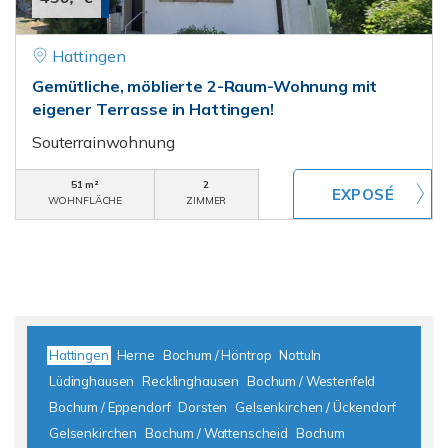
Hattingen
Gemütliche, möblierte 2-Raum-Wohnung mit
eigener Terrasse in Hattingen!
Souterrainwohnung
51 m²
2
WOHNFLÄCHE
ZIMMER
Hattingen
Herne
Bochum / Höntrop
Nottuln
Lüdinghausen
Recklinghausen
Bochum / Westenfeld
Bochum / Eppendorf
Dorsten
Gelsenkirchen / Ückendorf
Gelsenkirchen
Bochum / Wattenscheid
Bochum