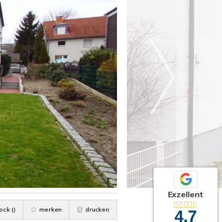
Exzellent
ock (
)
merken
drucken
4,7