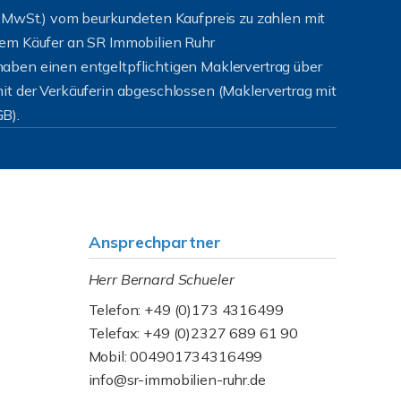
. MwSt.) vom beurkundeten Kaufpreis zu zahlen mit
dem Käufer an SR Immobilien Ruhr
aben einen entgeltpflichtigen Maklervertrag über
it der Verkäuferin abgeschlossen (Maklervertrag mit
B).
Ansprechpartner
Herr Bernard Schueler
Telefon: +49 (0)173 4316499
Telefax: +49 (0)2327 689 61 90
Mobil: 004901734316499
info@sr-immobilien-ruhr.de