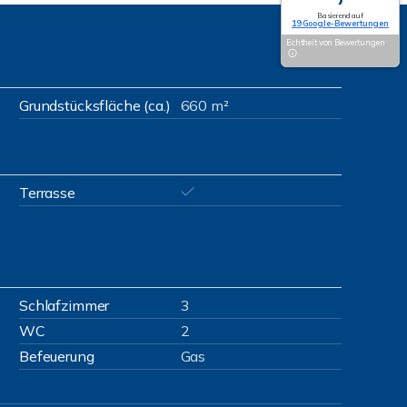
Basierend auf
19 Google-Bewertungen
Echtheit von Bewertungen
Grundstücksfläche (ca.)
660 m²
Terrasse
Schlafzimmer
3
WC
2
Befeuerung
Gas