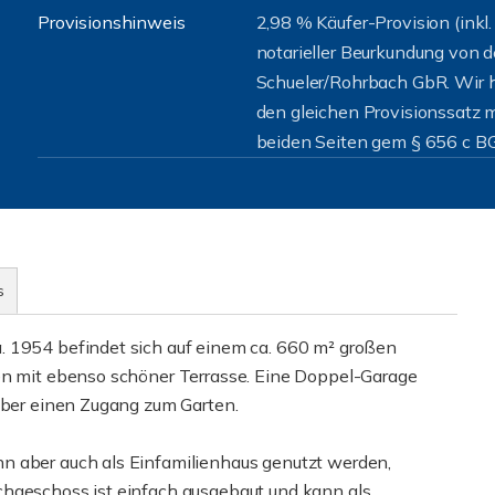
Provisionshinweis
2,98 % Käufer-Provision (inkl
notarieller Beurkundung von 
Schueler/Rohrbach GbR. Wir h
den gleichen Provisionssatz m
beiden Seiten gem § 656 c BG
s
. 1954 befindet sich auf einem ca. 660 m² großen
ten mit ebenso schöner Terrasse. Eine Doppel-Garage
 über einen Zugang zum Garten.
n aber auch als Einfamilienhaus genutzt werden,
chgeschoss ist einfach ausgebaut und kann als