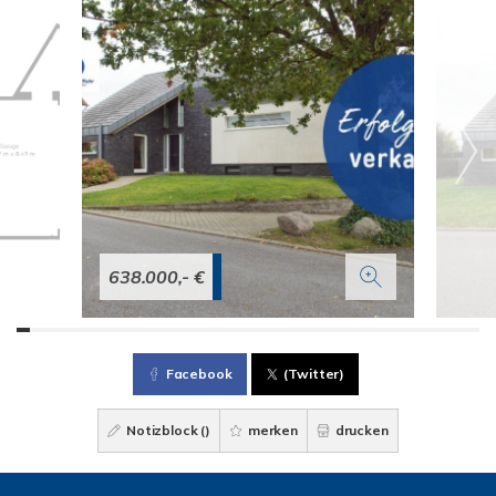
638.000,- €
Facebook
(Twitter)
Notizblock (
)
merken
drucken