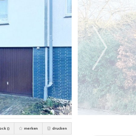
ock (
)
merken
drucken