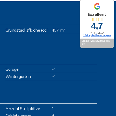
Exzellent
4,7
Grundstücksfläche (ca.)
407 m²
Basierend auf
19 Google-Bewertungen
Echtheit von Bewertungen
Garage
Wintergarten
Anzahl Stellplätze
1
Schlafzimmer
4