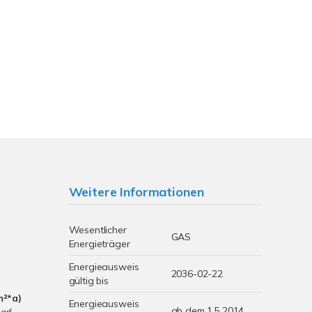
Weitere Informationen
Wesentlicher
GAS
Energieträger
Energieausweis
2036-02-22
gültig bis
m²*a)
Energieausweis
ab dem 1.5.2014
arf