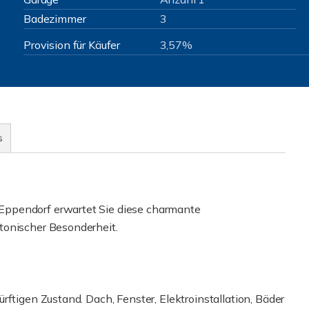
Badezimmer
3
Provision für Käufer
3,57%
s
Eppendorf erwartet Sie diese charmante
tonischer Besonderheit.
rftigen Zustand. Dach, Fenster, Elektroinstallation, Bäder