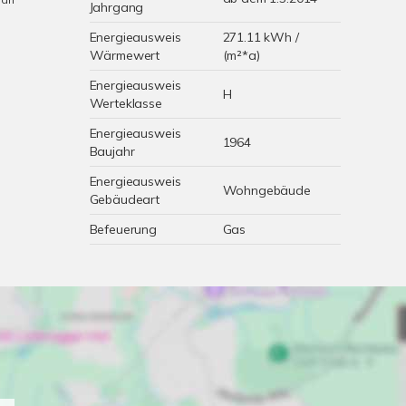
Jahrgang
Energieausweis
271.11 kWh /
Wärmewert
(m²*a)
Energieausweis
H
Werteklasse
Energieausweis
1964
Baujahr
Energieausweis
Wohngebäude
Gebäudeart
Befeuerung
Gas