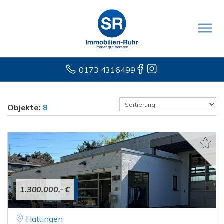
0173 4316499
Objekte:
8
1.300.000,- €
Hattingen