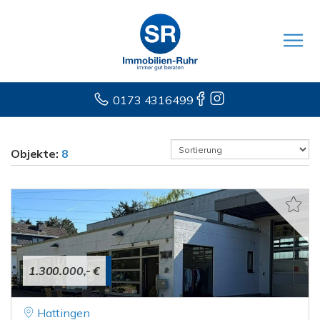
0173 4316499
Objekte:
8
1.300.000,- €
Hattingen