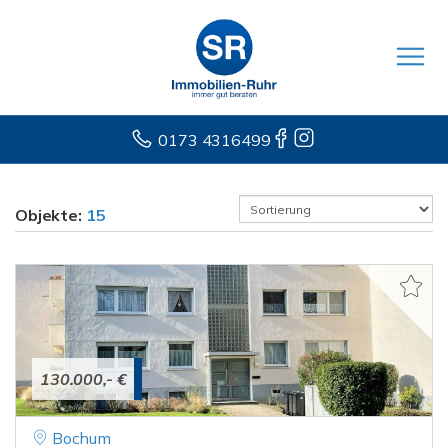
0173 4316499
Objekte:
15
130.000,- €
Bochum