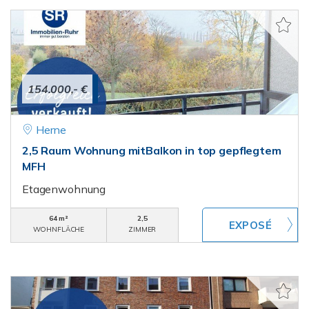
154.000,- €
Herne
2,5 Raum Wohnung mitBalkon in top gepflegtem
MFH
Etagenwohnung
64 m²
2,5
WOHNFLÄCHE
ZIMMER