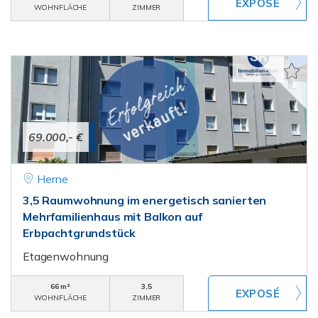
WOHNFLÄCHE
ZIMMER
69.000,- €
Herne
3,5 Raumwohnung im energetisch sanierten
Mehrfamilienhaus mit Balkon auf
Erbpachtgrundstück
Etagenwohnung
66 m²
3,5
WOHNFLÄCHE
ZIMMER