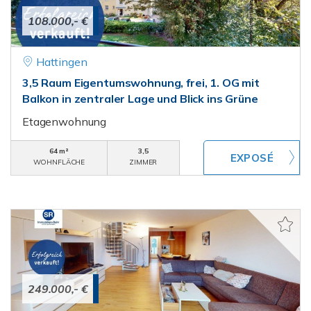
108.000,- €
Hattingen
3,5 Raum Eigentumswohnung, frei, 1. OG mit
Balkon in zentraler Lage und Blick ins Grüne
Etagenwohnung
64 m²
3,5
WOHNFLÄCHE
ZIMMER
249.000,- €