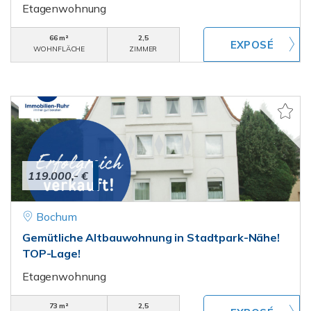
Etagenwohnung
66 m²
2,5
WOHNFLÄCHE
ZIMMER
119.000,- €
Bochum
Gemütliche Altbauwohnung in Stadtpark-Nähe!
TOP-Lage!
Etagenwohnung
73 m²
2,5