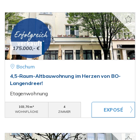
175.000,- €
Bochum
4,5-Raum-Altbauwohnung im Herzen von BO-
Langendreer!
Etagenwohnung
103,70 m²
4
WOHNFLÄCHE
ZIMMER