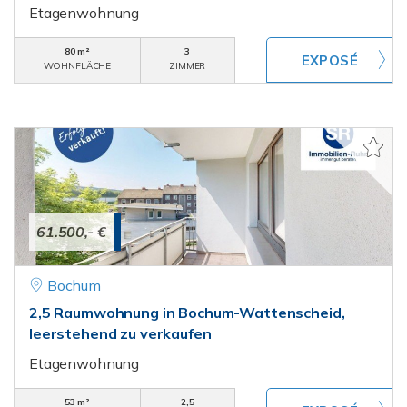
Etagenwohnung
80 m²
3
WOHNFLÄCHE
ZIMMER
61.500,- €
Bochum
2,5 Raumwohnung in Bochum-Wattenscheid,
leerstehend zu verkaufen
Etagenwohnung
53 m²
2,5