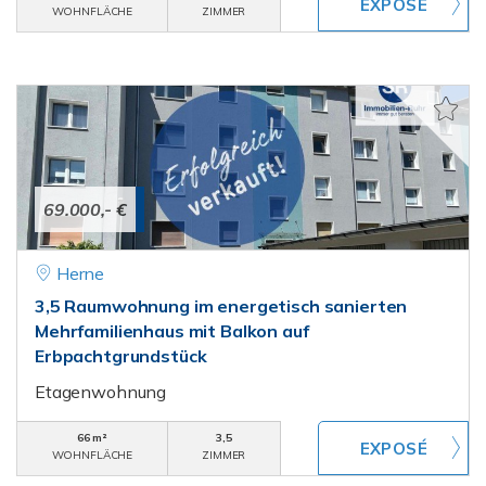
WOHNFLÄCHE
ZIMMER
69.000,- €
Herne
3,5 Raumwohnung im energetisch sanierten
Mehrfamilienhaus mit Balkon auf
Erbpachtgrundstück
Etagenwohnung
66 m²
3,5
WOHNFLÄCHE
ZIMMER