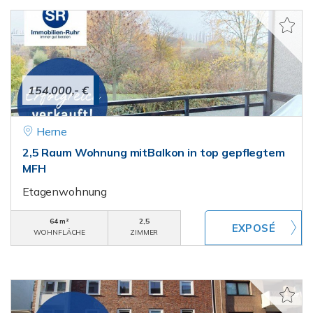
154.000,- €
Herne
2,5 Raum Wohnung mitBalkon in top gepflegtem
MFH
Etagenwohnung
64 m²
2,5
WOHNFLÄCHE
ZIMMER