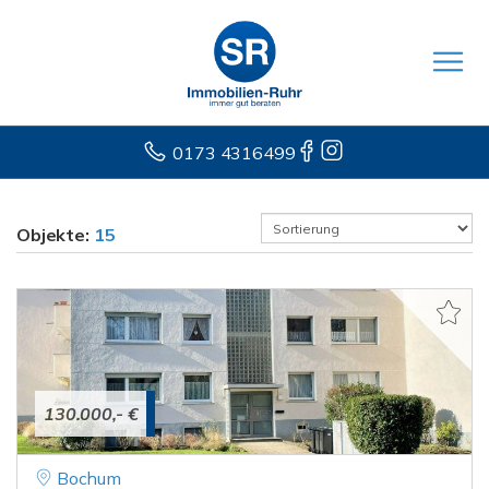
0173 4316499
Objekte:
15
130.000,- €
Bochum