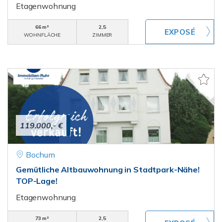
Etagenwohnung
66 m²
2,5
WOHNFLÄCHE
ZIMMER
119.000,- €
Bochum
Gemütliche Altbauwohnung in Stadtpark-Nähe!
TOP-Lage!
Etagenwohnung
73 m²
2,5