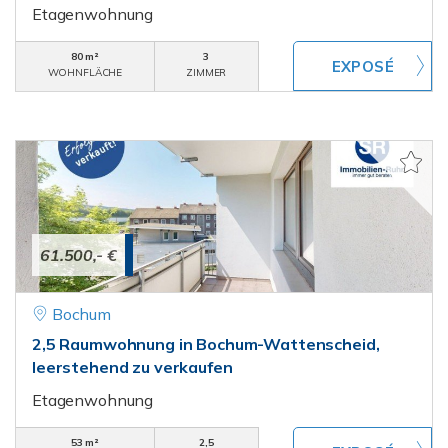
Etagenwohnung
80 m²
3
WOHNFLÄCHE
ZIMMER
61.500,- €
Bochum
2,5 Raumwohnung in Bochum-Wattenscheid,
leerstehend zu verkaufen
Etagenwohnung
53 m²
2,5