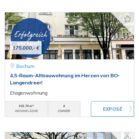
175.000,- €
Bochum
4,5-Raum-Altbauwohnung im Herzen von BO-
Langendreer!
Etagenwohnung
103,70 m²
4
WOHNFLÄCHE
ZIMMER