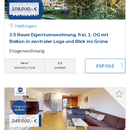
108.000,- €
Hattingen
3,5 Raum Eigentumswohnung, frei, 1. OG mit
Balkon in zentraler Lage und Blick ins Grüne
Etagenwohnung
64 m²
3,5
WOHNFLÄCHE
ZIMMER
249.000,- €