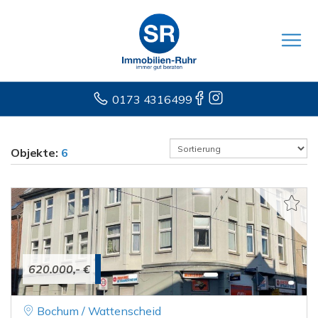
0173 4316499
Objekte:
6
620.000,- €
Bochum / Wattenscheid