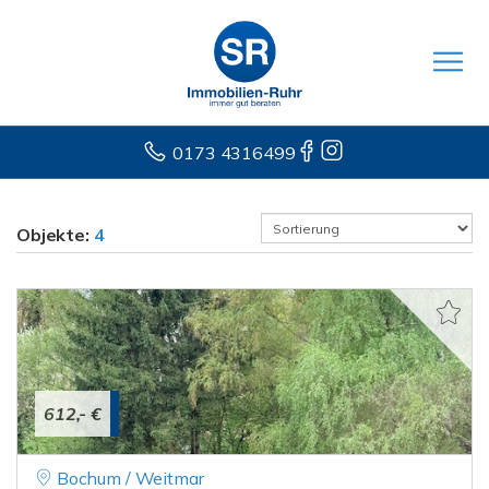
0173 4316499
Objekte:
4
612,- €
Bochum / Weitmar