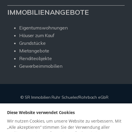
IMMOBILIENANGEBOTE
Eigentumswohnungen
Häuser zum Kauf
Grundstücke
Mietangebote
Renditeobjekte
Gewerbeimmobilien
© SR Immobilien Ruhr Schueler/Rohrbach eGbR
Powered by
Immonia GmbH
Diese Website verwendet Cookies
Impressum
Datenschutz
Sitemap
Widerrufsbelehrung
Wir nutzen Cookies, um unsere Website zu verbessern. Mit
Vertrag widerrufen
„Alle akzeptieren“ stimmen Sie der Verwendung aller