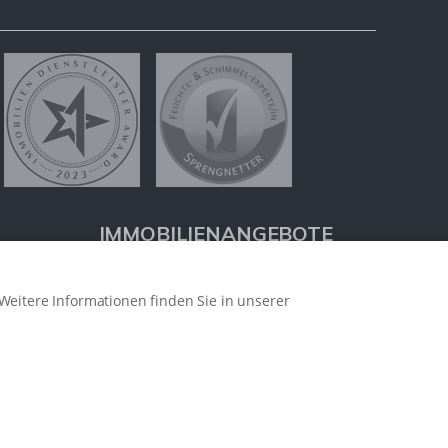
IMMOBILIENANGEBOTE
Eigentumswohnungen
Weitere Informationen finden Sie in unserer
Häuser zum Kauf
Grundstücke
Mietangebote
Renditeobjekte
Gewerbeimmobilien