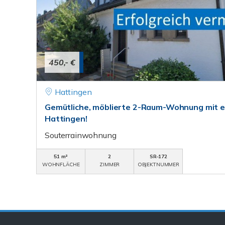
450,- €
Hattingen
Gemütliche, möblierte 2-Raum-Wohnung mit e
Hattingen!
Souterrainwohnung
51 m²
2
SR-172
WOHNFLÄCHE
ZIMMER
OBJEKTNUMMER