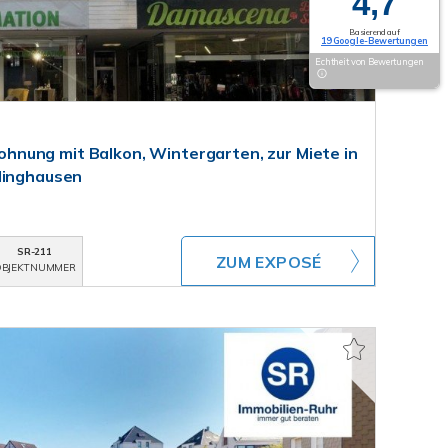
4,7
Basierend auf
19 Google-Bewertungen
Echtheit von Bewertungen
nung mit Balkon, Wintergarten, zur Miete in
linghausen
SR-211
ZUM EXPOSÉ
BJEKTNUMMER