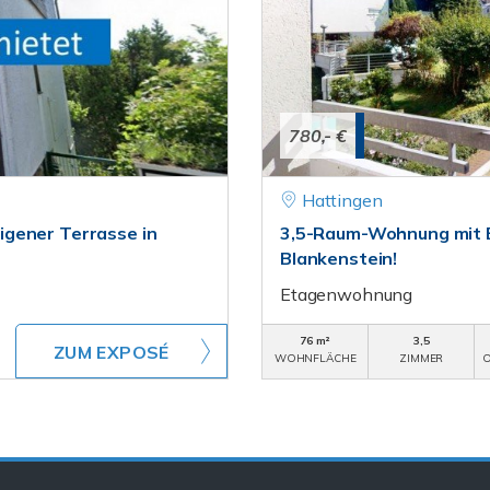
780,- €
Hattingen
igener Terrasse in
3,5-Raum-Wohnung mit B
Blankenstein!
Etagenwohnung
76 m²
3,5
ZUM EXPOSÉ
WOHNFLÄCHE
ZIMMER
O