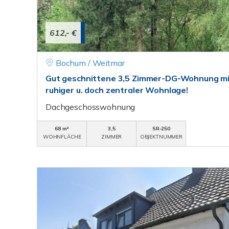
612,- €
Bochum / Weitmar
Gut geschnittene 3,5 Zimmer-DG-Wohnung mit
ruhiger u. doch zentraler Wohnlage!
Dachgeschosswohnung
68 m²
3,5
SR-250
WOHNFLÄCHE
ZIMMER
OBJEKTNUMMER