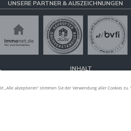
UNSERE PARTNER & AUSZEICHNUNGEN
L
INHALT
tenter
Immobilienmakler in
Start
t „Alle akzeptieren“ stimmen Sie der Verwendung aller Cookies zu. 
tehen wir Ihnen beim Verkauf
Angebote
r Vermietung Ihrer Immobilie
Verkäufer & Vermieter
ur Seite.
Käufer & Mieter
Service
sendem Fachwissen und lokaler
News
beraten wir Sie in allen Fragen
Über uns
hr Haus oder Ihre Wohnung im
Kontakt