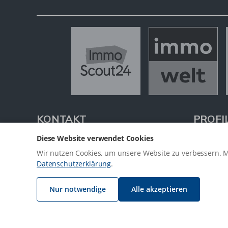
KONTAKT
PROFI
Diese Website verwendet Cookies
SR Immobilien Ruhr
Als kompe
Wir nutzen Cookies, um unsere Website zu verbessern. Mi
Schueler/Rohrbach eGbR
Bochum
s
Datenschutzerklärung
.
Im Kattenhagen 14
und bei de
44869 Bochum
jederzeit z
Nur notwendige
Alle akzeptieren
Tel.:
02327 / 375 82 83
Mit umfas
Mobil:
0173 / 4316499
Expertise 
Fax:
02327 / 689 61 90
rund um I