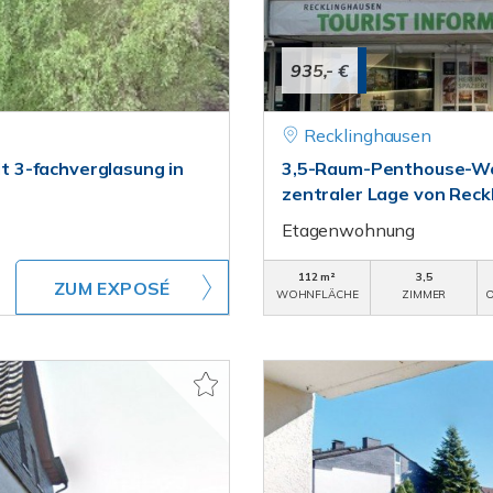
935,- €
Recklinghausen
 3-fachverglasung in
3,5-Raum-Penthouse-Woh
zentraler Lage von Reck
Etagenwohnung
112 m²
3,5
ZUM EXPOSÉ
WOHNFLÄCHE
ZIMMER
O