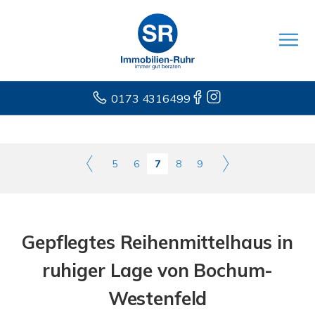
0173 4316499
5
6
7
8
9
Gepflegtes Reihenmittelhaus in
ruhiger Lage von Bochum-
Westenfeld