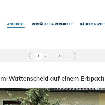
ANGEBOTE
VERKÄUFER & VERMIETER
KÄUFER & MIE
1
2
3
4
5
um-Wattenscheid auf einem Erbpach