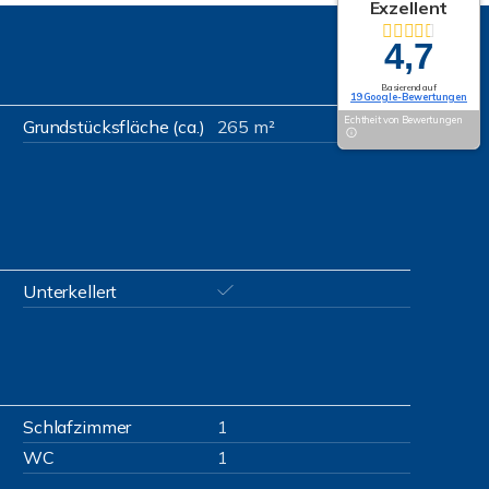
Exzellent
4,7
Basierend auf
19 Google-Bewertungen
Echtheit von Bewertungen
Grundstücksfläche (ca.)
265 m²
Unterkellert
Schlafzimmer
1
WC
1