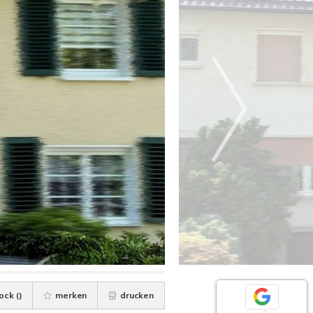
ock (
)
merken
drucken