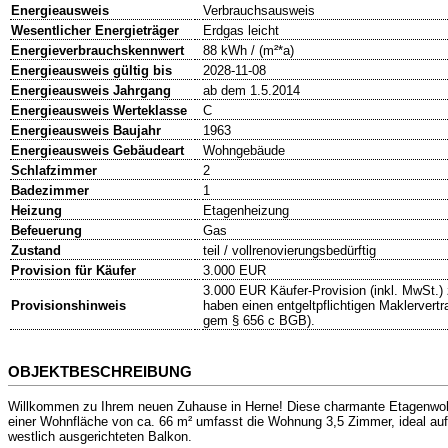
Energieausweis
Verbrauchsausweis
Wesentlicher Energieträger
Erdgas leicht
Energieverbrauchskennwert
88 kWh / (m²*a)
Energieausweis gültig bis
2028-11-08
Energieausweis Jahrgang
ab dem 1.5.2014
Energieausweis Werteklasse
C
Energieausweis Baujahr
1963
Energieausweis Gebäudeart
Wohngebäude
Schlafzimmer
2
Badezimmer
1
Heizung
Etagenheizung
Befeuerung
Gas
Zustand
teil / vollrenovierungsbedürftig
Provision für Käufer
3.000 EUR
3.000 EUR Käufer-Provision (inkl. MwSt.)
Provisionshinweis
haben einen entgeltpflichtigen Maklervert
gem § 656 c BGB).
OBJEKTBESCHREIBUNG
Willkommen zu Ihrem neuen Zuhause in Herne! Diese charmante Etagenwohnu
einer Wohnfläche von ca. 66 m² umfasst die Wohnung 3,5 Zimmer, ideal au
westlich ausgerichteten Balkon.