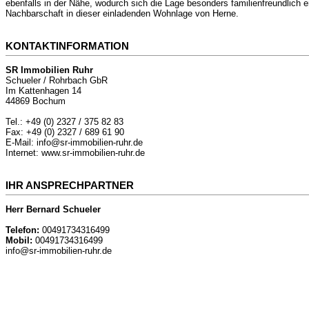
ebenfalls in der Nähe, wodurch sich die Lage besonders familienfreundlich e
Nachbarschaft in dieser einladenden Wohnlage von Herne.
KONTAKTINFORMATION
SR Immobilien Ruhr
Schueler / Rohrbach GbR
Im Kattenhagen 14
44869 Bochum
Tel.: +49 (0) 2327 / 375 82 83
Fax: +49 (0) 2327 / 689 61 90
E-Mail: info@sr-immobilien-ruhr.de
Internet: www.sr-immobilien-ruhr.de
IHR ANSPRECHPARTNER
Herr Bernard Schueler
Telefon:
00491734316499
Mobil:
00491734316499
info@sr-immobilien-ruhr.de