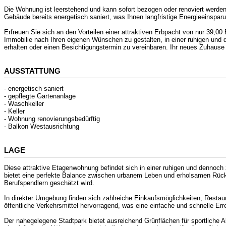
Die Wohnung ist leerstehend und kann sofort bezogen oder renoviert werden
Gebäude bereits energetisch saniert, was Ihnen langfristige Energieeinspar
Erfreuen Sie sich an den Vorteilen einer attraktiven Erbpacht von nur 39,00
Immobilie nach Ihren eigenen Wünschen zu gestalten, in einer ruhigen und 
erhalten oder einen Besichtigungstermin zu vereinbaren. Ihr neues Zuhause 
AUSSTATTUNG
- energetisch saniert
- gepflegte Gartenanlage
- Waschkeller
- Keller
- Wohnung renovierungsbedürftig
- Balkon Westausrichtung
LAGE
Diese attraktive Etagenwohnung befindet sich in einer ruhigen und dennoch 
bietet eine perfekte Balance zwischen urbanem Leben und erholsamen Rückz
Berufspendlern geschätzt wird.
In direkter Umgebung finden sich zahlreiche Einkaufsmöglichkeiten, Restaur
öffentliche Verkehrsmittel hervorragend, was eine einfache und schnelle Er
Der nahegelegene Stadtpark bietet ausreichend Grünflächen für sportliche 