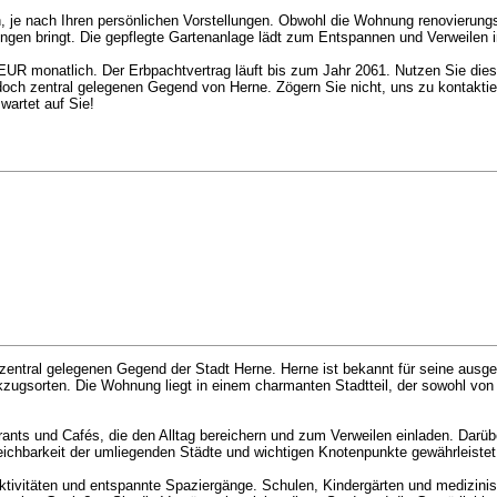
, je nach Ihren persönlichen Vorstellungen. Obwohl die Wohnung renovierungs
ungen bringt. Die gepflegte Gartenanlage lädt zum Entspannen und Verweilen i
 EUR monatlich. Der Erbpachtvertrag läuft bis zum Jahr 2061. Nutzen Sie dies
doch zentral gelegenen Gegend von Herne. Zögern Sie nicht, uns zu kontaktie
wartet auf Sie!
zentral gelegenen Gegend der Stadt Herne. Herne ist bekannt für seine ausge
ugsorten. Die Wohnung liegt in einem charmanten Stadtteil, der sowohl von
ants und Cafés, die den Alltag bereichern und zum Verweilen einladen. Darüb
reichbarkeit der umliegenden Städte und wichtigen Knotenpunkte gewährleistet
Aktivitäten und entspannte Spaziergänge. Schulen, Kindergärten und medizini