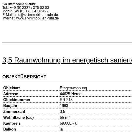
SR Immobilien Ruhr
Tel.: +49 (0) 2327 / 375 82 83
Mobil: +49 (0) 173 / 4316499
E-Mail: info@sr-immobilien-ruhr.de
Internet: www.sr-immobilien-ruhr.de
3,5 Raumwohnung im energetisch saniert
OBJEKTÜBERSICHT
Objektart
Etagenwohnung
Adresse
44625 Herne
Objektnummer
SR-218
Baujahr
1963
Zimmerzahl
3,5
Wohnfläche (ca.)
66 m²
Kaufpreis
69.000,- €
Balkon
ja