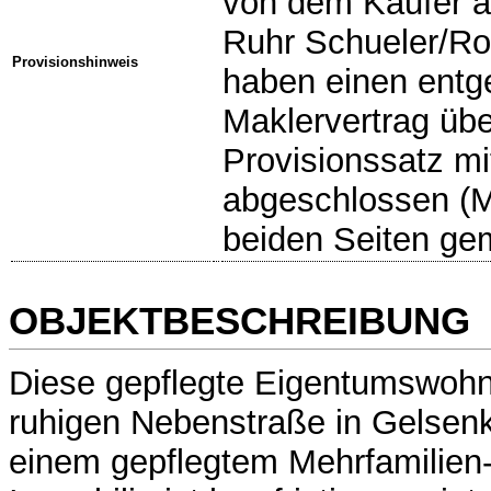
von dem Käufer a
Ruhr Schueler/R
Provisionshinweis
haben einen entge
Maklervertrag übe
Provisionssatz mi
abgeschlossen (M
beiden Seiten ge
OBJEKTBESCHREIBUNG
Diese gepflegte Eigentumswohnu
ruhigen Nebenstraße in Gelsenk
einem gepflegtem Mehrfamilien